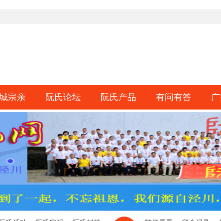
城宗亲
阮氏论坛
阮氏产品
有问有答
广
淘帖
日志
相册
分享
记录