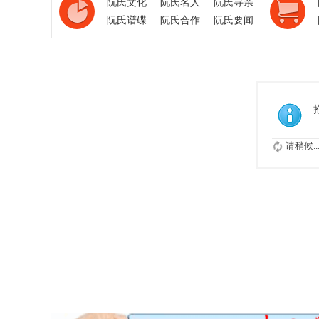
阮氏文化
阮氏名人
阮氏寻亲
阮氏谱碟
阮氏合作
阮氏要闻
请稍候..