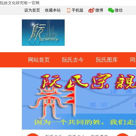
阮姓文化研究唯一官网
设为首页
收藏本站
手机版
微博
微信
网站首页
阮氏古今
阮氏图库
同
快捷导航
帮助
网上祭祀
排行榜
导读