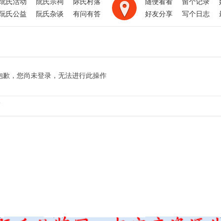
阮氏活动
阮氏宗祠
际氏村落
随便看看
留个记录
阮氏公益
阮氏杂谈
有问有答
好友分享
写个日志
抱歉，您尚未登录，无法进行此操作
.