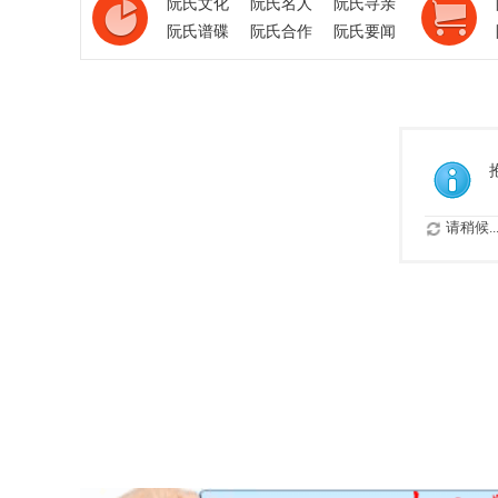
阮氏文化
阮氏名人
阮氏寻亲
阮氏谱碟
阮氏合作
阮氏要闻
请稍候..