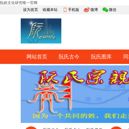
阮姓文化研究唯一官网
设为首页
收藏本站
手机版
微博
微信
网站首页
阮氏古今
阮氏图库
同
快捷导航
帮助
网上祭祀
排行榜
导读