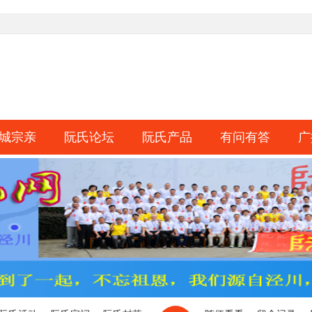
城宗亲
阮氏论坛
阮氏产品
有问有答
广
淘帖
日志
相册
分享
记录