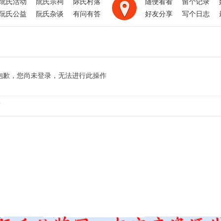
阮氏活动
阮氏宗祠
际氏村落
随便看看
留个记录
阮氏公益
阮氏杂谈
有问有答
好友分享
写个日志
抱歉，您尚未登录，无法进行此操作
.