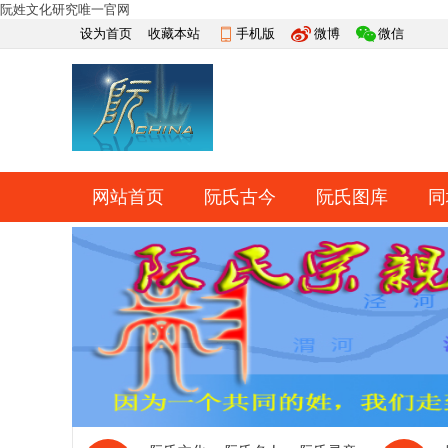
阮姓文化研究唯一官网
设为首页
收藏本站
手机版
微博
微信
网站首页
阮氏古今
阮氏图库
同
快捷导航
帮助
网上祭祀
排行榜
导读