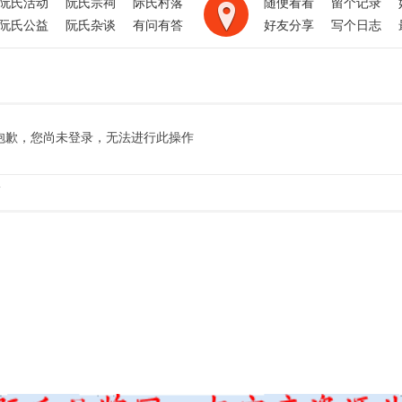
阮氏活动
阮氏宗祠
际氏村落
随便看看
留个记录
阮氏公益
阮氏杂谈
有问有答
好友分享
写个日志
抱歉，您尚未登录，无法进行此操作
.