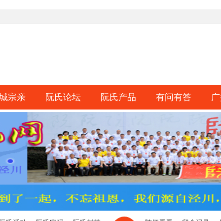
城宗亲
阮氏论坛
阮氏产品
有问有答
广
淘帖
日志
相册
分享
记录