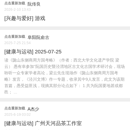
点击重新加载
阮传良
2026-2-10 13:43
[兴趣与爱好]
游戏
点击重新加载
阜阳阮俞古
2025-7-25 21:54
[健康与运动]
2025-07-25
读《陇山东侧商周方国考略》（作者：西北大学文化遗产学院 梁
云） 愚有幸参加“阮国历史暨泾渭地区古文化古国学术研讨会，现场
聆听一众专家学者高论，梁云先生现场作《陇山东侧商周方国考
略》发言，《泾川文博》作一专题，收录其中9人发言，此文为该期
首篇，愚受益匪浅，现摘其部分论点如下： 1.共为阮国要地甚或都
邑； ...
点击重新加载
A杰少
2025-6-19 03:02
[健康与运动]
广州天河品茶工作室