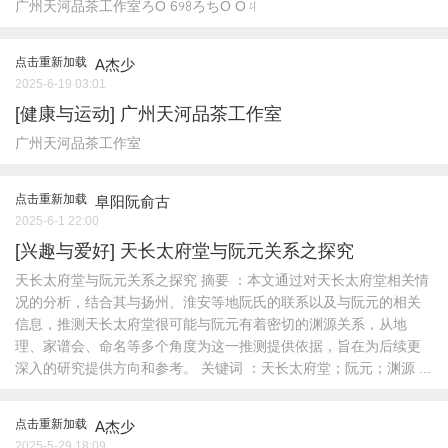
广州天河品茶工作室ろO 6୨ꖉろちO Oㄐ
点击重新加载
A杰少
2025-6-19 03:01
[健康与运动]
广州天河品茶工作室
广州天河品茶工作室
点击重新加载
阜阳阮俞古
2025-6-1 22:00
[兴趣与爱好]
天长太府堂与阮元关系之探究
天长太府堂与阮元关系之探究 摘要​ ：本文通过对天长太府堂相关情
况的分析，结合其与扬州、淮安等地阮氏的联系以及与阮元的相关
信息，推测天长太府堂很可能与阮元有着密切的渊源关系，从地
理、家谱会、命名等多个角度为这一推测提供依据，旨在为后续更
深入的研究提供方向和参考。 ​关键词​ ：天长太府堂；阮元；渊源 ...
点击重新加载
A杰少
2025-5-29 18:09