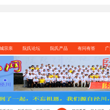
城宗亲
阮氏论坛
阮氏产品
有问有答
广
淘帖
日志
相册
分享
记录