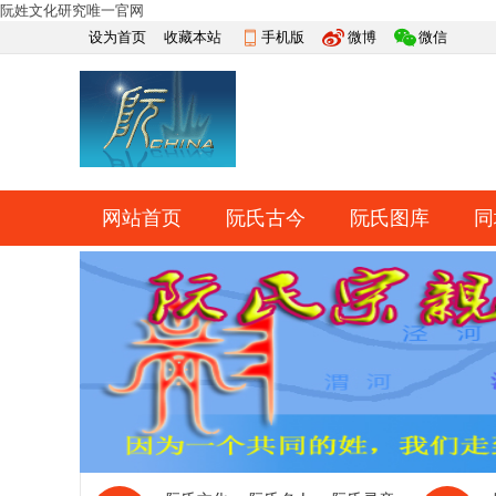
阮姓文化研究唯一官网
设为首页
收藏本站
手机版
微博
微信
网站首页
阮氏古今
阮氏图库
同
快捷导航
帮助
网上祭祀
排行榜
导读