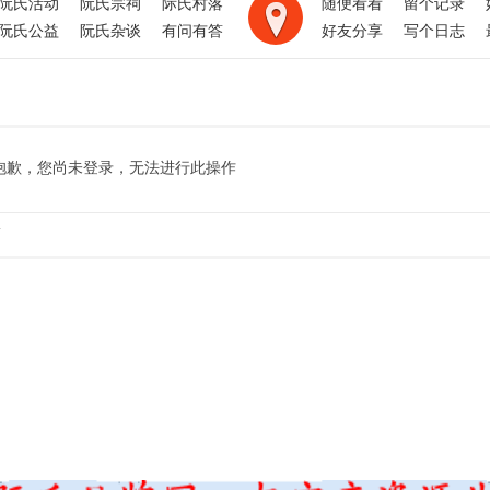
阮氏活动
阮氏宗祠
际氏村落
随便看看
留个记录
阮氏公益
阮氏杂谈
有问有答
好友分享
写个日志
抱歉，您尚未登录，无法进行此操作
.