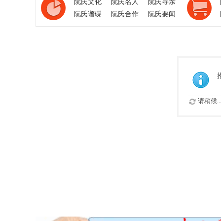
阮氏文化
阮氏名人
阮氏寻亲
阮氏谱碟
阮氏合作
阮氏要闻
请稍候..