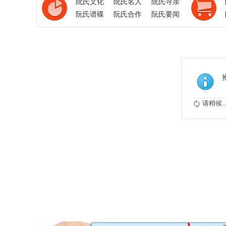
阮氏文化
阮氏名人
阮氏寻亲
阮氏谱碟
阮氏合作
阮氏要闻
请稍候..