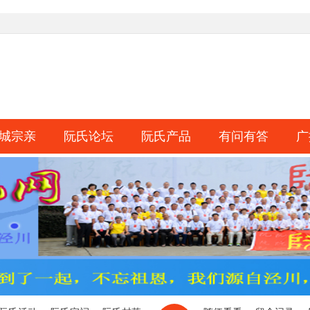
城宗亲
阮氏论坛
阮氏产品
有问有答
广
淘帖
日志
相册
分享
记录