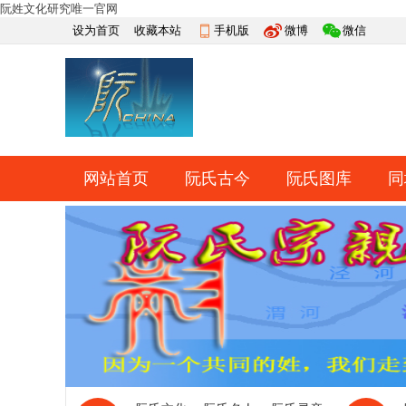
阮姓文化研究唯一官网
设为首页
收藏本站
手机版
微博
微信
网站首页
阮氏古今
阮氏图库
同
快捷导航
帮助
网上祭祀
排行榜
导读