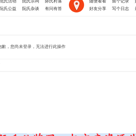
阮氏活动
阮氏宗祠
际氏村落
随便看看
留个记录
阮氏公益
阮氏杂谈
有问有答
好友分享
写个日志
抱歉，您尚未登录，无法进行此操作
.