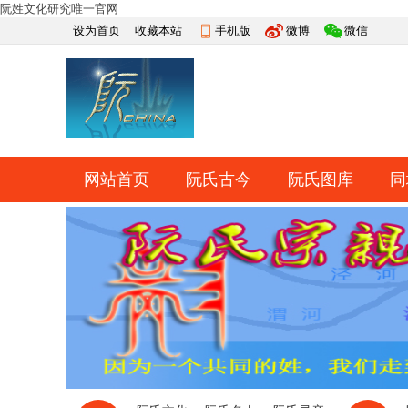
阮姓文化研究唯一官网
设为首页
收藏本站
手机版
微博
微信
网站首页
阮氏古今
阮氏图库
同
快捷导航
帮助
网上祭祀
排行榜
导读