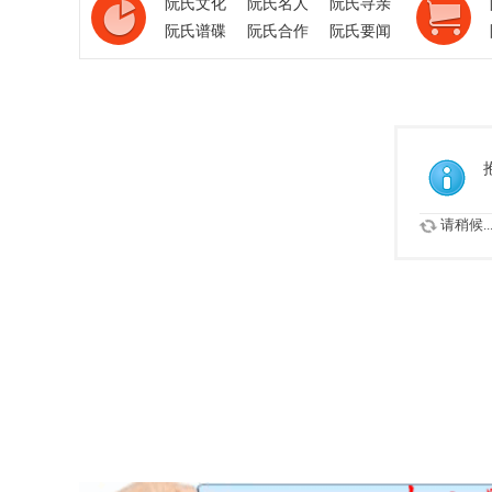
阮氏文化
阮氏名人
阮氏寻亲
阮氏谱碟
阮氏合作
阮氏要闻
请稍候..