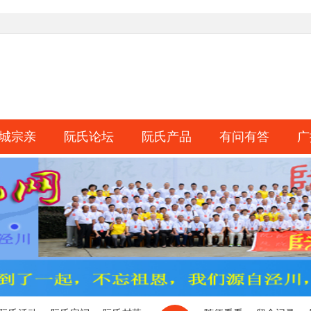
城宗亲
阮氏论坛
阮氏产品
有问有答
广
淘帖
日志
相册
分享
记录