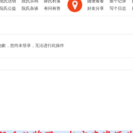
阮氏活动
阮氏宗祠
际氏村落
随便看看
留个记录
阮氏公益
阮氏杂谈
有问有答
好友分享
写个日志
抱歉，您尚未登录，无法进行此操作
.