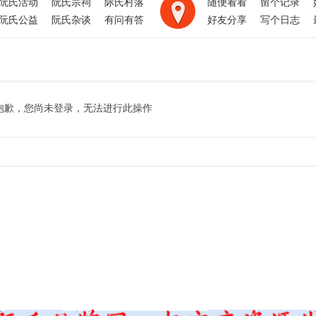
阮氏活动
阮氏宗祠
际氏村落
随便看看
留个记录
阮氏公益
阮氏杂谈
有问有答
好友分享
写个日志
抱歉，您尚未登录，无法进行此操作
.