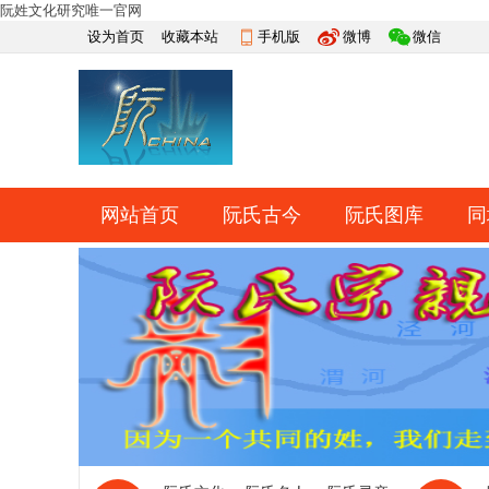
阮姓文化研究唯一官网
设为首页
收藏本站
手机版
微博
微信
网站首页
阮氏古今
阮氏图库
同
快捷导航
帮助
网上祭祀
排行榜
导读