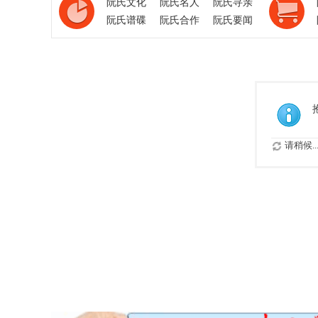
阮氏文化
阮氏名人
阮氏寻亲
阮氏谱碟
阮氏合作
阮氏要闻
请稍候..