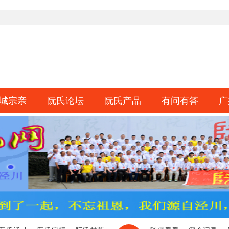
城宗亲
阮氏论坛
阮氏产品
有问有答
广
淘帖
日志
相册
分享
记录