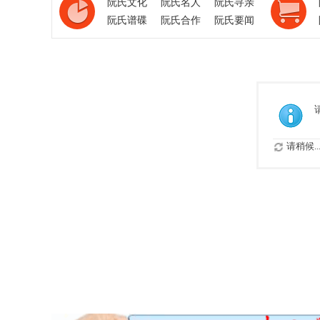
阮氏文化
阮氏名人
阮氏寻亲
阮氏谱碟
阮氏合作
阮氏要闻
请稍候..