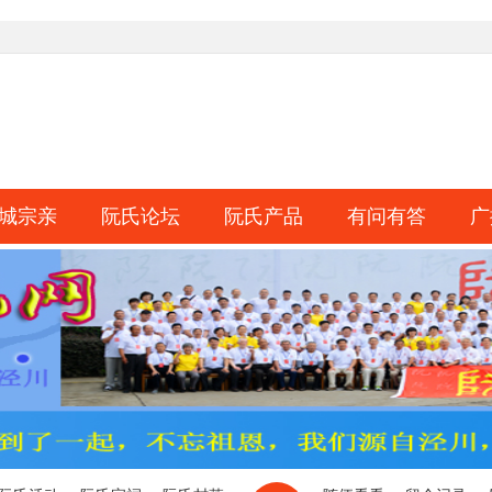
城宗亲
阮氏论坛
阮氏产品
有问有答
广
淘帖
日志
相册
分享
记录