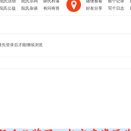
阮氏活动
阮氏宗祠
际氏村落
随便看看
留个记录
阮氏公益
阮氏杂谈
有问有答
好友分享
写个日志
请先登录后才能继续浏览
.