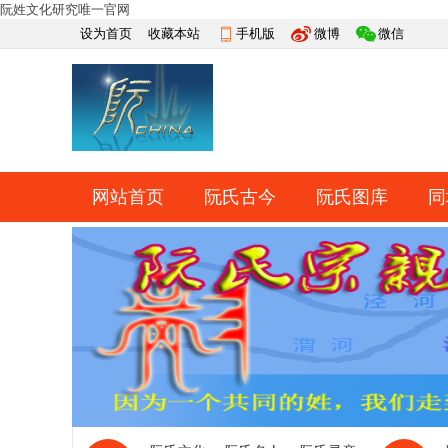
阮姓文化研究唯一官网
设为首页
收藏本站
手机版
微博
微信
网站首页
阮氏古今
阮氏图库
同
快捷导航
帮助
网上祭祀
排行榜
导读