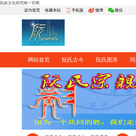
阮姓文化研究唯一官网
设为首页
收藏本站
手机版
微博
微信
网站首页
阮氏古今
阮氏图库
同
快捷导航
帮助
网上祭祀
排行榜
导读