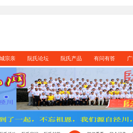
城宗亲
阮氏论坛
阮氏产品
有问有答
广
淘帖
日志
相册
分享
记录