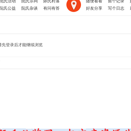
阮氏活动
阮氏宗祠
际氏村落
随便看看
留个记录
阮氏公益
阮氏杂谈
有问有答
好友分享
写个日志
请先登录后才能继续浏览
.