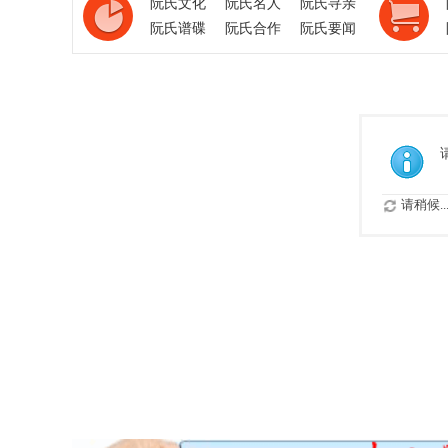
阮氏文化
阮氏名人
阮氏寻亲
阮氏谱碟
阮氏合作
阮氏要闻
请稍候..