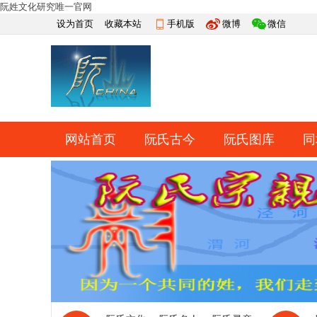
阮姓文化研究唯一官网
设为首页
收藏本站
手机版
微博
微信
网站首页
阮氏古今
阮氏图库
同
快捷导航
帮助
网上祭祀
排行榜
导读