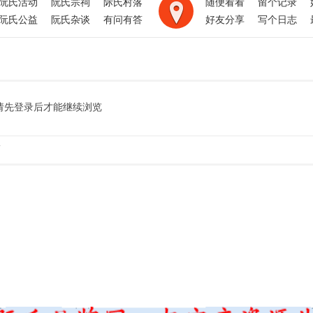
阮氏活动
阮氏宗祠
际氏村落
随便看看
留个记录
阮氏公益
阮氏杂谈
有问有答
好友分享
写个日志
请先登录后才能继续浏览
.