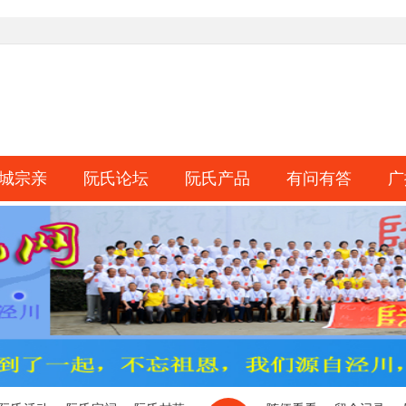
城宗亲
阮氏论坛
阮氏产品
有问有答
广
淘帖
日志
相册
分享
记录