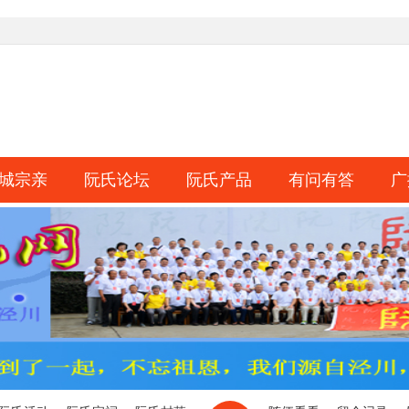
城宗亲
阮氏论坛
阮氏产品
有问有答
广
淘帖
日志
相册
分享
记录