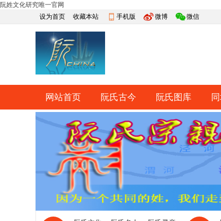
阮姓文化研究唯一官网
设为首页
收藏本站
手机版
微博
微信
网站首页
阮氏古今
阮氏图库
同
快捷导航
帮助
网上祭祀
排行榜
导读