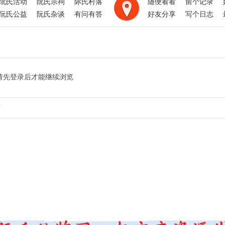
阮氏活动
阮氏宗祠
际氏村落
随便看看
留个记录
阮氏公益
阮氏杂谈
有问有答
好友分享
写个日志
请先登录后才能继续浏览
.