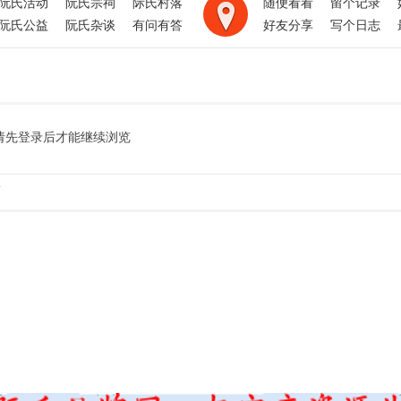
阮氏活动
阮氏宗祠
际氏村落
随便看看
留个记录
阮氏公益
阮氏杂谈
有问有答
好友分享
写个日志
请先登录后才能继续浏览
.