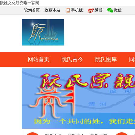
阮姓文化研究唯一官网
设为首页
收藏本站
手机版
微博
微信
网站首页
阮氏古今
阮氏图库
同
快捷导航
帮助
网上祭祀
排行榜
导读