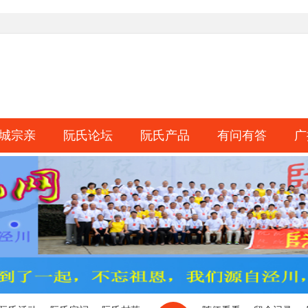
城宗亲
阮氏论坛
阮氏产品
有问有答
广
淘帖
日志
相册
分享
记录