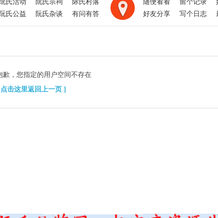
阮氏活动
阮氏宗祠
际氏村落
随便看看
留个记录
阮氏公益
阮氏杂谈
有问有答
好友分享
写个日志
抱歉，您指定的用户空间不存在
[ 点击这里返回上一页 ]