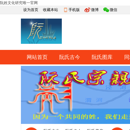
阮姓文化研究唯一官网
设为首页
收藏本站
手机版
微博
微信
网站首页
阮氏古今
阮氏图库
同
快捷导航
帮助
网上祭祀
排行榜
导读