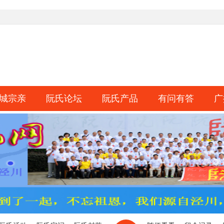
城宗亲
阮氏论坛
阮氏产品
有问有答
广
淘帖
日志
相册
分享
记录